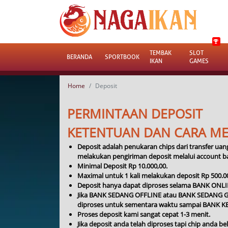
TEMBAK
SLOT
BERANDA
SPORTBOOK
IKAN
GAMES
INFO TERBARU :
Home
Deposit
PERMINTAAN DEPOSIT
KETENTUAN DAN CARA ME
Deposit adalah penukaran chips dari transfer ua
melakukan pengiriman deposit melalui account b
Minimal Deposit Rp 10.000,00.
Maximal untuk 1 kali melakukan deposit Rp 500.000
Deposit hanya dapat diproses selama BANK ONLI
Jika BANK SEDANG OFFLINE atau BANK SEDANG G
diproses untuk sementara waktu sampai BANK 
Proses deposit kami sangat cepat 1-3 menit.
Jika deposit anda telah diproses tapi chip and