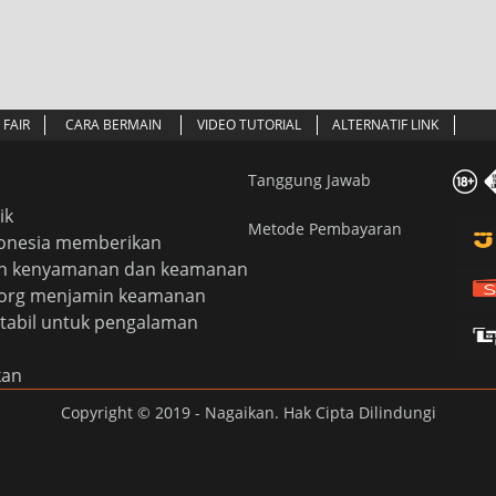
FAIR
CARA BERMAIN
VIDEO TUTORIAL
ALTERNATIF LINK
Tanggung Jawab
ik
Metode Pembayaran
ndonesia memberikan
an kenyamanan dan keamanan
n.org menjamin keamanan
stabil untuk pengalaman
kan
Copyright © 2019 - Nagaikan. Hak Cipta Dilindungi