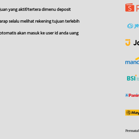
uan yang aktif/tertera dimenu deposit
rap selalu melihat rekening tujuan terlebih
a otomatis akan masuk ke user id anda uang